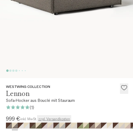
WESTWING COLLECTION
Lennon
Sofa-Hocker aus Bouclé mit Stauraum
(1)
Aktueller Preis
999 €
inkl. MwSt.
zzgl. Versandkosten