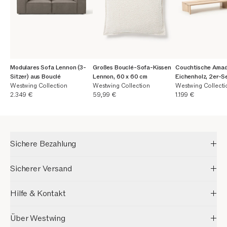
Modulares Sofa Lennon (3-
Großes Bouclé-Sofa-Kissen
Couchtische Amad
Sitzer) aus Bouclé
Lennon, 60 x 60 cm
Eichenholz, 2er-S
Westwing Collection
Westwing Collection
Westwing Collecti
Aktueller Preis
Aktueller Preis
Aktueller Preis
2.349 €
59,99 €
1.199 €
Sichere Bezahlung
Sicherer Versand
Hilfe & Kontakt
Über Westwing