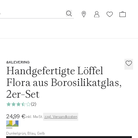
&KLEVERING
Handgefertigte Löffel
Flora aus Borosilikatglas,
2er-Set
(2)
Aktueller Preis
24,99 €
inkl. MwSt.
zzgl. Versandkosten
Dunkelgrün, Blau, Gelb