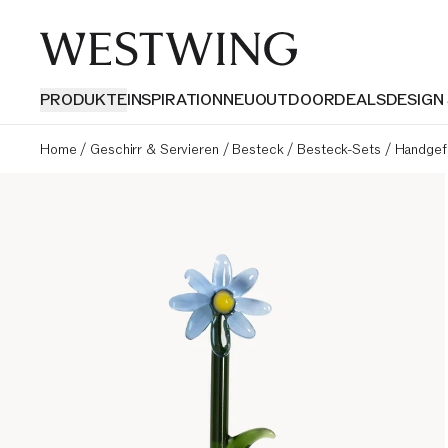
PRODUKTE
INSPIRATION
NEU
OUTDOOR
DEALS
DESIGN
Home
/
Geschirr & Servieren
/
Besteck
/
Besteck-Sets
/
Handgefe