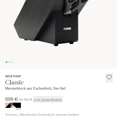
WÜSTHOF
Classic
Messerblock aus Eschenholz, 9er-Set
Aktueller Preis
699 €
inkl. MwSt.
zzgl. Versandkosten
Schwarz, Silberfarben, Eschenholz schwarz lackiert