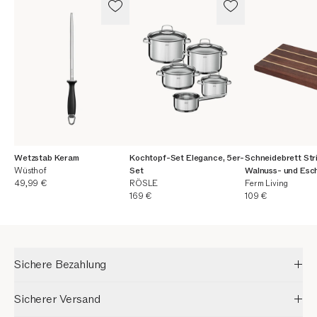
Wetzstab Keram
Kochtopf-Set Elegance, 5er-
Schneidebrett Str
Wüsthof
Set
Walnuss- und Esc
Aktueller Preis
49,99 €
RÖSLE
Ferm Living
Aktueller Preis
Aktueller Preis
169 €
109 €
Sichere Bezahlung
Sicherer Versand