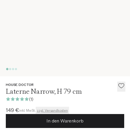
HOUSE DOCTOR
Laterne Narrow, H 79 cm
(1)
Aktueller Preis
149 €
inkl. MwSt.
zzgl. Versandkosten
In den Warenkorb