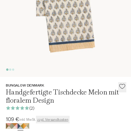
BUNGALOW DENMARK
Handgefertigte Tischdecke Melon mit
floralem Design
(2)
Aktueller Preis
109 €
inkl. MwSt.
zzgl. Versandkosten