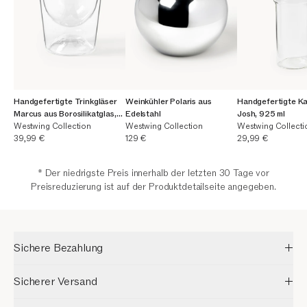
Handgefertigte Trinkgläser
Weinkühler Polaris aus
Handgefertigte Ka
Marcus aus Borosilikatglas,
Edelstahl
Josh, 925 ml
4er-Set
Westwing Collection
Westwing Collection
Westwing Collecti
Aktueller Preis
Aktueller Preis
Aktueller Preis
39,99 €
129 €
29,99 €
* Der niedrigste Preis innerhalb der letzten 30 Tage vor
Preisreduzierung ist auf der Produktdetailseite angegeben.
Sichere Bezahlung
Sicherer Versand