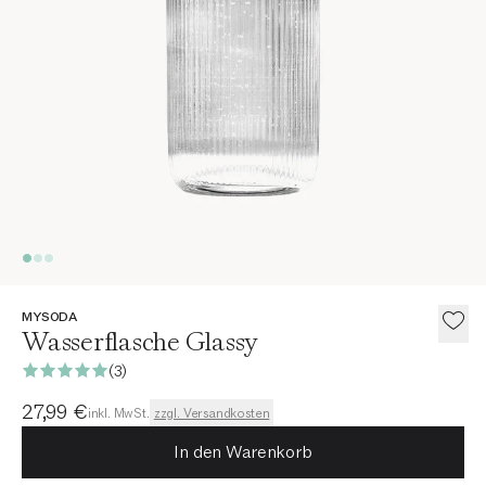
MYSODA
Wasserflasche Glassy
(3)
Aktueller Preis
27,99 €
inkl. MwSt.
zzgl. Versandkosten
In den Warenkorb