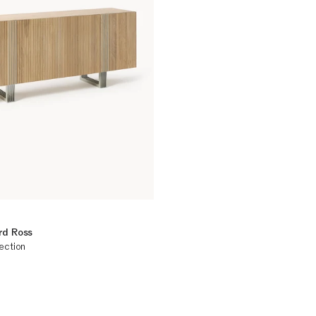
rd Ross
ection