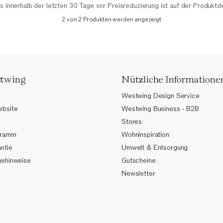
is innerhalb der letzten 30 Tage vor Preisreduzierung ist auf der Produktd
2 von 2 Produkten werden angezeigt
stwing
Nützliche Informatione
Westwing Design Service
ebsite
Westwing Business - B2B
Stores
ogramm
Wohninspiration
ntie
Umwelt & Entsorgung
gehinweise
Gutscheine
Newsletter