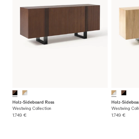
Holz-Sideboard Ross
Holz-Sideboa
Westwing Collection
Westwing Coll
Aktueller Preis
Aktueller Preis
1.749 €
1.749 €